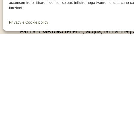
acconsentire o ritirare il consenso può influire negativamente su alcune car
funzioni.
Ingredienti
Privacy e Cookie policy
Farina di
GRANO
tenero*, acqua, farina integr
lievito madre essiccato di farina di
GRANO
ten
extravergine di oliva* farina di riso*, lievito, a
vaniglia*. Può contenere
SOIA
e
SENAPE
.
*Ingredienti da produzione biologica