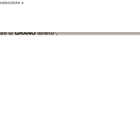
atteristiche e
Informaz
ale di
GRANO
tenero*,
ero* 1,5%, sale, olio
roma naturale di
ENERGIA
GRASSI
di cui acidi grassi sa
CARBOIDRATI
di cui zuccheri
FIBRE
PROTEINE
SALE