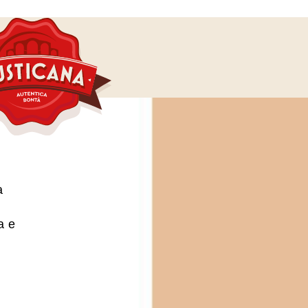
a
a e