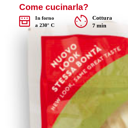
Come cucinarla?
Cottura
In forno
7 min
a 230° C